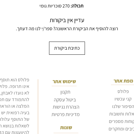
תכולה:
270 סוכריות גומי
עדיין אין ביקורות
רוצה להוסיף את הביקורת הראשונה? ספר/י לנו מה דעתך.
כתיבת ביקורת
פלולס הוא תוסף 
מפת אתר
שימוש אתר
אינו תרופה. פלו
פלולס
תקנון
לא נועדו לאבחן,
קני עכשיו
ביטול עסקה
להתמודד עם תסמי
המלצה או הוראה 
סיפור שלנו
הצהרת נגישות
בעיה רפואית יש 
לות ותשובות
מדיניות פרטיות
של התוסף עלולה 
וחות מספרים
לשאלות בנושא תז
שונות
יבים ומחקרים
להיוועצות עם הד