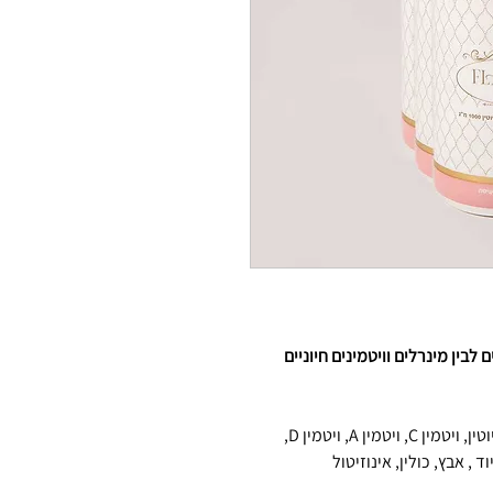
לבין מינרלים וויטמינים חיוניים
קולגן פפטידים (ממקור דגים איכותי), ביוטין, ויטמין C, ויטמין A, ויטמין D,