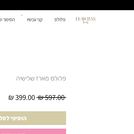
פלולס
קני עכשיו
הסיפור ש
פלולס מארז שלישיה
מחיר
מחי
 ‏597.00 ‏₪ 
רגיל
מבצ
הוסיפי לסל