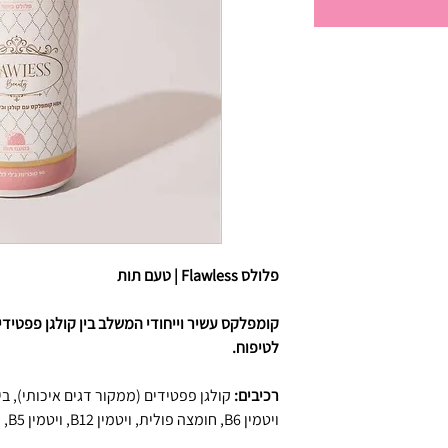
פלולס Flawless | טעם תות
קומפלקס עשיר וייחודי המשלב בין קולגן פפטידים 
לטיפוח.
רכיבים:
ויטמין B6, חומצה פולית, ויטמין B12, ויטמין B5, יוד , אבץ, כולין, אינוזיטול