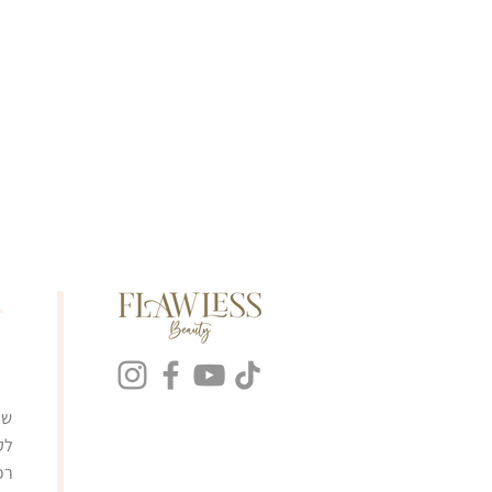
ה
שא
לק
רכ