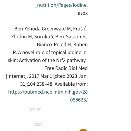
_nutrition/Pages/iodine
.
aspx
Ben-Yehuda Greenwald M, Frušić-
Zlotkin M, Soroka Y, Ben-Sasson S, 
Bianco-Peled H, Kohen
R. A novel role of topical iodine in 
skin: Activation of the Nrf2 pathway. 
Free Radic Biol Med
[Internet]. 2017 Mar 1 [cited 2023 Jan 
31];104:238–48. Available from:
https://pubmed.ncbi.nlm.nih.gov/28
088623/
הקודם
הבא