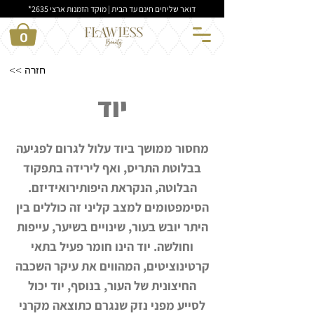
דואר שליחים חינם עד הבית | מוקד הזמנות ארצי 2635*
0
<< חזרה
יוד
מחסור ממושך ביוד עלול לגרום לפגיעה
בבלוטת התריס, ואף לירידה בתפקוד
הבלוטה, הנקראת היפותירואידיזם.
הסימפטומים למצב קליני זה כוללים בין
היתר יובש בעור, שינויים בשיער, עייפות
וחולשה. יוד הינו חומר פעיל בתאי
קרטינוציטים, המהווים את עיקר השכבה
החיצונית של העור, בנוסף, יוד יכול
לסייע מפני נזק שנגרם כתוצאה מקרני