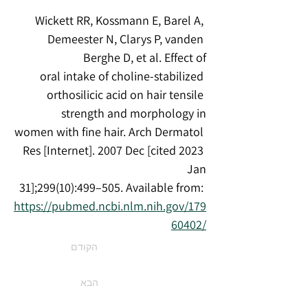
Wickett RR, Kossmann E, Barel A, 
Demeester N, Clarys P, vanden 
Berghe D, et al. Effect of
oral intake of choline-stabilized 
orthosilicic acid on hair tensile 
strength and morphology in
women with fine hair. Arch Dermatol 
Res [Internet]. 2007 Dec [cited 2023 
Jan
31];299(10):499–505. Available from: 
https://pubmed.ncbi.nlm.nih.gov/179
60402/
הקודם
הבא