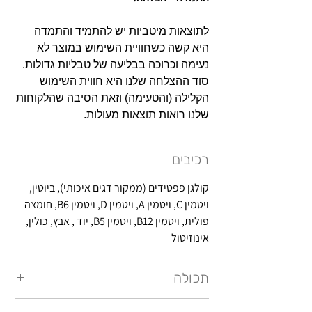
לתוצאות מיטביות יש להתמיד והתמדה
היא קשה כשחוויית השימוש במוצר לא
נעימה וכרוכה בבליעה של טבליות גדולות.
סוד ההצלחה שלנו היא חווית השימוש
הקלילה (והטעימה) וזאת הסיבה שהלקוחות
שלנו רואות תוצאות מעולות.
רכיבים
קולגן פפטידים (ממקור דגים איכותי), ביוטין,
ויטמין C, ויטמין A, ויטמין D, ויטמין B6, חומצה
פולית, ויטמין B12, ויטמין B5, יוד , אבץ, כולין,
אינוזיטול
תכולה
900 סוכריות גומי (10 צנצנות)