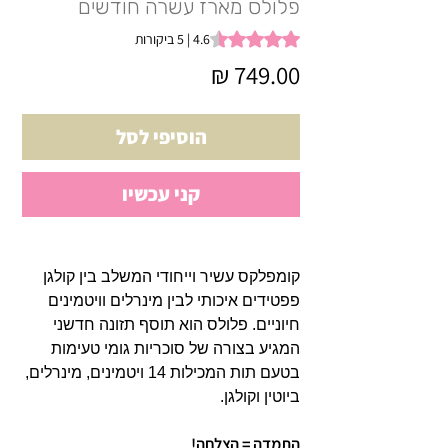
פלולס מארז עשרה חודשים
g is 4.6 out of five stars based on 5 reviews
4.6 | 5 ביקורות
מחיר
הוסיפי לסל
קני עכשיו
קומפלקס עשיר וייחודי המשלב בין קולגן
פפטידים איכותי לבין מינרלים וויטמינים
חיוניים. פלולס הוא תוסף תזונה חדשני
המגיע בצורה של סוכריות גומי טעימות
בטעם תות המכילות 14 ויטמינים, מינרלים,
ביוטין וקולגן.
התמדה = הצלחה!