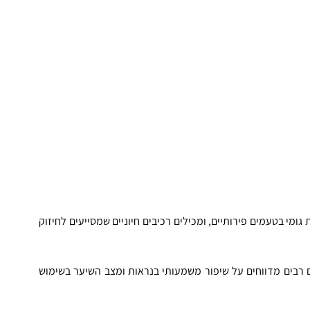
דובונים לשיער הם תוספי תזונה שמגיעים בצורה של סוכריות גומי בטעמים פירותיים, ומכילים רכיבים חיוניים שמסייעים לחיזוק 
האם סוכריות גומי לשיער באמת עובדות? בגדול, כן. אנשים רבים מדווחים על שיפור משמעותי בנראות ומצב השיער בשימוש 