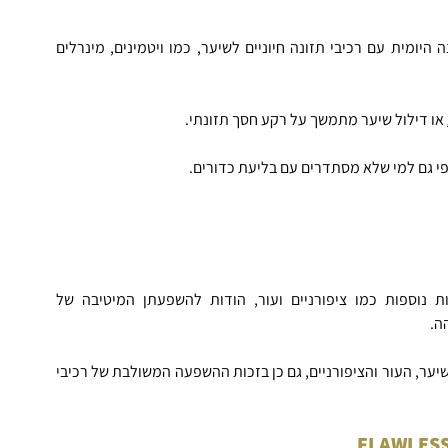
דובונים לשיער מיועדים למי שמעוניינים לתגבר את התזונה היומית עם רכיבי תזונה חיוניים לשיער, כמו ויטמינים, מינרלים 
 או דילול שיער מתמשך על רקע חסך תזונתי.
 ורקמות נוספות כמו ציפורניים ועור, הודות להשפעתן המיטיבה של 
ה.
מכאן שסוכריות הג'לי FLAWLESS מספקות פתרון לחיזוק השיער, העור והציפורניים, גם כן בזכות ההשפעה המשולבת של רכיבי 