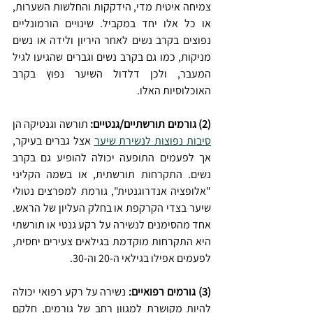
צמיחה איטית מדי, הידקקות והחלשות השערות, 
או כל אלו יחד במקביל. שינויים הורמונליים 
נפוצים בקרב נשים לאחר היריון ולידה או נשים 
מניקות, כמו גם בקרב נשים וגברים שהגיעו לגיל 
המעבר, ולכן דלדול השיער נפוץ בקרב 
האוכלוסיות האלו.
(2) גורמים תורשתיים/גנטיים: 
תורשה וגנטיקה הן 
סיבות נפוצות לנשירת שיער
 אצל גברים בעיקר, 
אך לפעמים התופעה יכולה להופיע גם בקרב 
נשים. התקרחות תורשתית, או בשמה הקליני 
"אלופציה אנדרוגנטית", גורמת למפרצים נטולי 
שיער בצדי הקרקפת או בחלק העליון של הראש. 
אחד מהסימנים לנשירה על רקע גנטי או תורשתי 
היא התקרחות מוקדמת בגילאים צעירים יחסית, 
לפעמים אפילו בגילאי ה-20 וה-30.
(3) גורמים רפואיים: 
נשירה על רקע רפואי יכולה 
להיות מקושרת למגוון רחב של גורמים, חלקם 