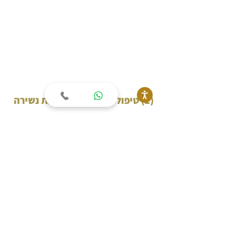
(2) טיפולים טבעיים למניעת נשירה
גישות הוליסטיות כמו אירווודה ורפואה סינית 
מטפלות בגוף והנפש בצורה כוללנית, ומציעות 
מספר פתרונות גם לשיקום ומניעת נשירה 
מופרזת.
השיטות הללו דוגלות באיזון הגוף והנפש תוך 
מתן תמיכה לכלל המערכות בגוף, במטרה 
לאפשר להן לבצע את פעולתן בצורה המיטבית.