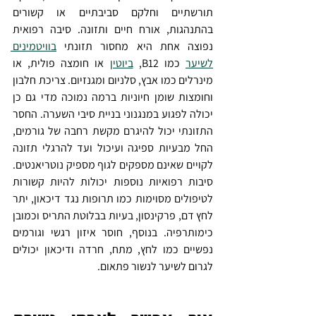
תורשתיים וחלקם סביבתיים או קשורים 
בהתנהגות, אורח חיים ותזונה. סיבה רפואית 
נפוצה אחת היא מחסור תזונתי 
בוויטמינים 
לשיער
 כמו B12, 
ביוטין
 או חומצה פולית, או 
מינרלים כמו אבץ, סלניום ומגנזיום. צריכת חלבון 
וחומצות שומן חיוניות ברמה נמוכה מדי גם כן 
יכולה לפגוע במנגנוני בניית סיבי השערה. החסר 
התזונתי יכול להיגרם מקשת רחבה של גורמים, 
החל מבעיות ספיגה ועיכול ועד להרגלי תזונה 
לקויים שאינם מספקים לגוף מספיק נוטריאנטים. 
סיבות רפואיות נוספות יכולות להיות קשורות 
לטיפולים מסוימות כמו תרופות נגד דיכאון, יתר 
לחץ דם, פרקינסון, בעיות בבלוטת התריס וכמובן 
כימותרפיה. בנוסף, חוסר איזון רגשי וגורמים 
נפשיים כמו לחץ, מתח, חרדה ודיכאון יכולים 
לגרום לשיער לנשור פתאום.