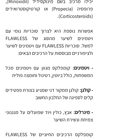
יכילו מרכיב בשם מינוקסידיל (Minoxidil), 
פרופסיה (Propecia) או קורטיקוסטרואידים 
(Corticosteroids).
אפשרות נוספת היא לצרוך סוכריות גומי עם 
ויטמינים לשיער מהסוג של FLAWLESS 
למשל. סוכריות FLAWLESS עם ויטמינים לשיער 
ולציפורניים מבוססות על הרכיבים הבאים:
- ויטמינים: 
קומפלקס מגוון עם ויטמינים מכל 
המשפחות, כולל ביוטין, רטינול וחומצה פולית
- קולגן: 
קולגן ממקור דגי שמגיע בצורת פפטידים 
קלים לספיגה של החלבון החשוב
- מינרלים: 
אבץ, כולין ויוד שפועלים על מנגנוני 
צמיחת ונשירת השיער
קומפלקס הרכיבים החיוניים של FLAWLESS 