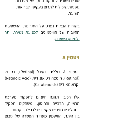
שונים חשובים לתפקוד התקין של מערכות 
גופניות שיכולות לתרום בעקיפין לבריאות 
השיער.
בשורות הבאות נפרט על היתרונות וההשפעות 
החיובית של הוויטמינים 
למניעת נשירת יתר 
ולחיזוק השערה
.
ויטמין A
ויטמיני A כוללים רטינל (Retinal), רטינול 
(Retinol), חומצה רטיאונידית (Retinoic Acid) 
וקרוטנואידים (Carotenoids).
אלו רכיבי תזונה חיוניים לתפקוד מערכת 
הראייה, הרבייה והחיסון, ומשחקים תפקיד 
בתהליכים גופניים שקשורים לגדילת רקמות.
בין היתר, הוויטמין מעודד הפשרה של סבום 