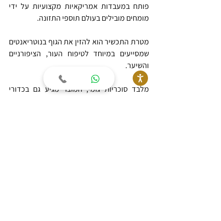
פותח במעבדות אמריקאיות מקצועיות על ידי 
מומחים מובילים בעולם תוספי התזונה. 
מטרת התכשיר הוא להזין את הגוף בנוטריאנטים 
שמסייעים במיוחד לטיפוח העור, הציפורניים 
והשיער.
מלבד סוכריות גומי, המוצר מגיע גם בכדורי 
מציצה ומסטיקים בטעמים פירותיים שהופכים 
אותם לנעימים וקלים לצריכה.
המוצרים של FLAWLESS בטוחים לשימוש ולא 
כרוכים בתופעות לוואי, אבל תמיד שווה להתייעץ 
לפני נטילת תוספים לשיער עם הרופא המטפל.  
לפרטים נוספים ולרכישת הסוכריות >>