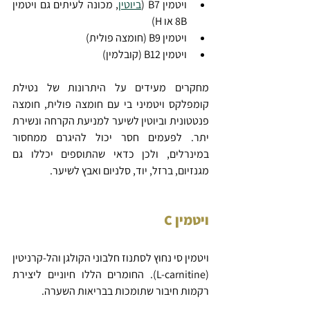
ויטמין B7 (
ביוטין
, מכונה לעיתים גם ויטמין 
8B או H)
ויטמין B9 (חומצה פולית)
ויטמין B12 (קובלמין)
מחקרים מעידים על היתרונות של נטילת 
קומפלקס ויטמיני בי עם חומצה פולית, חומצה 
פנטטונית וביוטין לשיער למניעת הקרחה ונשירת 
יתר. לפעמים חסר יכול להיגרם ממחסור 
במינרלים, ולכן כדאי שהתוספים יכללו גם 
מגנזיום, ברזל, יוד, סלניום ואבץ לשיער.
ויטמין C
ויטמין סי נחוץ לסתנוז חלבוני הקולגן והל-קרניטין 
(L-carnitine). החומרים הללו חיוניים ליצירת 
רקמות חיבור שתומכות בבריאות השערה.