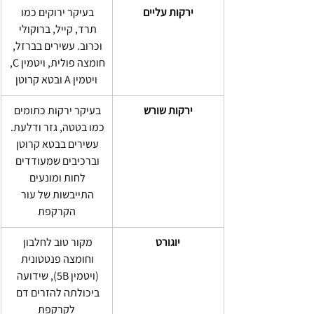
ירקות עליים
בעיקר ירוקים כמו 
תרד, קייל, ברוקולי 
וכרוב. עשירים בברזל, 
חומצה פולית, ויטמין C, 
ויטמין A ובטא קרוטן
ירקות שורש
בעיקר ירקות כתומים 
כמו בטטה, גזר ודלעת. 
עשירים בבטא קרוטן 
וברכיבים שמעודדים 
לחות ומונעים 
התייבשות של עור 
הקרקפת
יוגורט
מקור טוב לחלבון 
וחומצה פנטטונית 
(ויטמין 5B), שידועה 
ביכולתה להזרים דם 
לקרקפת