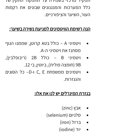
תפקיד מרכזי בשמירה על התפקוד התקין של 
כלל המערכות והמנגנונים שבונים את רקמות 
העור, השיער והציפורניים.
הנה רשימת הוויטמינים למניעת נשירה בשיער:
ויטמיני A – כולל בטא קרוטן, שממנו הגוף 
מסתנז את ויטמיני ה-A.
ויטמיני B – כולל 2B (ריבופלבין), 
9B (חומצה פולית), ביוטין, בי 12.
ויטמינים ממשפחת C, E ו-D– כל הסוגים 
והנגזרות.
בגזרת המינרלים יש לנו את אלו:
אבץ (zinc)
סלניום (selenium)
ברזל (iron)
יוד (iodine)