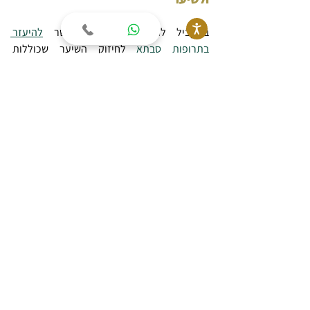
במקביל לתזונה ולתיסוף, אפשר 
להיעזר 
בתרופות סבתא
 לחיזוק השיער שכוללות 
תרכובות של שמנים אתריים ממקור צמחי.
משיכת השיער בשמן תוך עיסוי עור הקרקפת 
מהווה טיפול טבעי למניעת נשירה, כאשר 
המטרה העיקרית היא להזין את השיער מצד 
אחד ולהמריץ את זרימת הדם לקרקפת 
ולזקיקים מצד שני.
אמנם המחקרים שבדקו את יעילות הטיפול דלים 
יחסית, אבל הניסיון ארוך השנים של תרבויות 
עתיקות והרפואה האלטרנטיבית העכשווית 
מעידים על כך שמדובר בשיטה בלתי מזיקה 
שכדאי לכל הפחות לנסות.
ברוב המקרים אין תופעות לוואי לשימוש בשמנים 