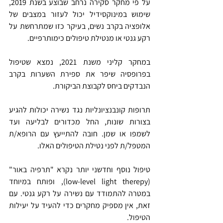
על פי מחקר סקירה נרחב שבוצע בשנת 2019, 
שימוש במינוקסידיל יכול לעזור במצבים של 
אלופציה בקרב נשים, בעיקר כזו שמתרחשת על 
רקע גנטי או מנטילת טיפולים כימותרפיים.
במחקר קליני משנת 2021, נמצא שטיפול 
בפרופסיה שיפר את ספירת השערות בקרב 
הנבדקים ביחס לקבוצת הביקורת.
תרופות קונבנציונליות נגד נשירה יכולות להגיע 
בצורות שונות, החל מכדורים לבליעה ועד 
לשמפו או שמן. חובה להתייעץ עם הרופא/ת 
המטפל/ת לפני נטילת הטיפולים האלו.
טיפול נוסף וחדשני יותר נקרא "תרפיה באור" 
(low-level light therepy), ופותח במיוחד 
במטרה להתמודד עם נשירה על רקע גנטי. עם 
זאת, אין מספיק מחקרים כדי להעיד על יעילות 
הטיפול.