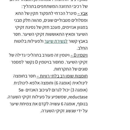
של רכיבי התזונה המשתתפים בתהליך:
אבץ –
 מינרל הכרחי לתפקוד תקין של התא 
ומסלולים מטבוליים שונים, מהווה חלק מבני 
במגוון אנזימים, מעכב חזק של נסיגת זקיקי 
השיער ומאיץ התאוששות זקיקי השיער. חסר 
באבץ קשור 
לנשירת שיער
 ולפעילות בלוטות 
החלב.
ויטמין D –
 ויטמין זה מעורב בתהליכי גדילה של 
זקיקי השיער. מחסור בויטמין D נקשר למספר 
סוגים של התקרחות.
חומצות שומן רב בלתי רוויות –
 חסר בחומצה 
לינולאית (אומגה 6) וחומצה אלפא-לינולנית 
(אומגה 3) יכול לגרום לעיכוב האנזים 5α-
reductase, שמשפיע על פעילות זקיקי השערה. 
בנוסף, אומגה 6 עשויה לקדם את צמיחת שיער 
על ידי שגשוג זקיקי השערה.