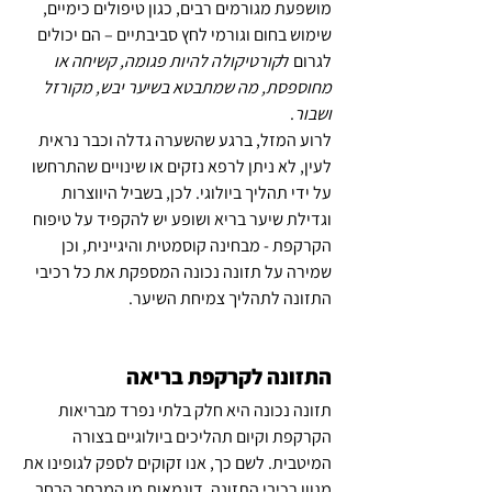
מושפעת מגורמים רבים, כגון טיפולים כימיים, 
שימוש בחום וגורמי לחץ סביבתיים – הם יכולים 
לגרום ל
קורטיקולה להיות פגומה, קשיחה או 
מחוספסת, מה שמתבטא בשיער יבש, מקורזל 
ושבור
.
לרוע המזל, ברגע שהשערה גדלה וכבר נראית 
לעין, לא ניתן לרפא נזקים או שינויים שהתרחשו 
על ידי תהליך ביולוגי. לכן, בשביל היווצרות 
וגדילת שיער בריא ושופע יש להקפיד על טיפוח 
הקרקפת - מבחינה קוסמטית והיגיינית, וכן 
שמירה על תזונה נכונה המספקת את כל רכיבי 
התזונה לתהליך צמיחת השיער.
התזונה לקרקפת בריאה
תזונה נכונה היא חלק בלתי נפרד מבריאות 
הקרקפת וקיום תהליכים ביולוגיים בצורה 
המיטבית. לשם כך, אנו זקוקים לספק לגופינו את 
מגוון רכיבי התזונה. דוגמאות מן המבחר הרחב 