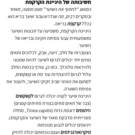
חשיבותה של היגיינת הקרקפת
המושג "לחפוף את השיער" מעט מטעה, מאחר 
ובמקרים רבים, מה שנדרש עבור שיער בריא הוא 
בכלל 
קרקפת
 בריאה.
היגיינת הקרקפת, משפיעה על תכונות השיער 
ומשמעותית עבור צמיחה תקינה ובריאה של 
השיער.
הצטברות של חלב, זיעה, אבק, לכלוכים ותאים 
מתים יחד יכולים לגרום לשיער להיות שמנוני 
ולהיראות מלוכלך. כמו כן, עודף בכמות החלב 
עלול לגרום להיצמדות עור מת או קשקשים, 
לסתום את האזור סביב זקיקי השיער, ולעצור את 
צמיחת השערה.
היגיינת שיער לקויה יכולה לגרום 
לקשקשים 
(צבר של תאים מתים בצורת פתיתים קטנים)
ו
זיהומים 
דוגמת גזזת (
Tinea capitis
, מחלה 
פטרייתית מדבקת מאוד של השיער והקרקפת). 
זיהומים יכולים לנבוע מנוכחות 
מיקרואורגניזמים
 ועצם נוכחותם יכולה להזיק 