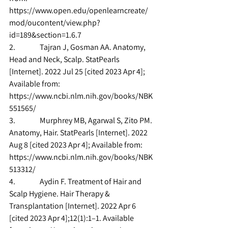
https://www.open.edu/openlearncreate/
mod/oucontent/view.php?
id=189&section=1.6.7
2.                Tajran J, Gosman AA. Anatomy, 
Head and Neck, Scalp. StatPearls 
[Internet]. 2022 Jul 25 [cited 2023 Apr 4]; 
Available from: 
https://www.ncbi.nlm.nih.gov/books/NBK
551565/
3.                Murphrey MB, Agarwal S, Zito PM. 
Anatomy, Hair. StatPearls [Internet]. 2022 
Aug 8 [cited 2023 Apr 4]; Available from: 
https://www.ncbi.nlm.nih.gov/books/NBK
513312/
4.                Aydin F. Treatment of Hair and 
Scalp Hygiene. Hair Therapy & 
Transplantation [Internet]. 2022 Apr 6 
[cited 2023 Apr 4];12(1):1–1. Available 