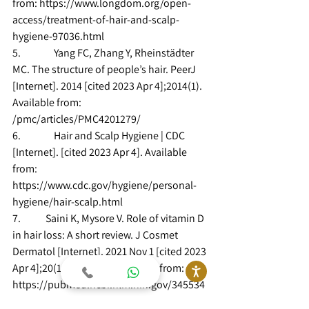
from: https://www.longdom.org/open-
access/treatment-of-hair-and-scalp-
hygiene-97036.html
5.                Yang FC, Zhang Y, Rheinstädter 
MC. The structure of people’s hair. PeerJ 
[Internet]. 2014 [cited 2023 Apr 4];2014(1). 
Available from: 
/pmc/articles/PMC4201279/
6.                Hair and Scalp Hygiene | CDC 
[Internet]. [cited 2023 Apr 4]. Available 
from: 
https://www.cdc.gov/hygiene/personal-
hygiene/hair-scalp.html
7.            Saini K, Mysore V. Role of vitamin D 
in hair loss: A short review. J Cosmet 
Dermatol [Internet]. 2021 Nov 1 [cited 2023 
Apr 4];20(11):3407–14. Available from: 
https://pubmed.ncbi.nlm.nih.gov/345534
83/