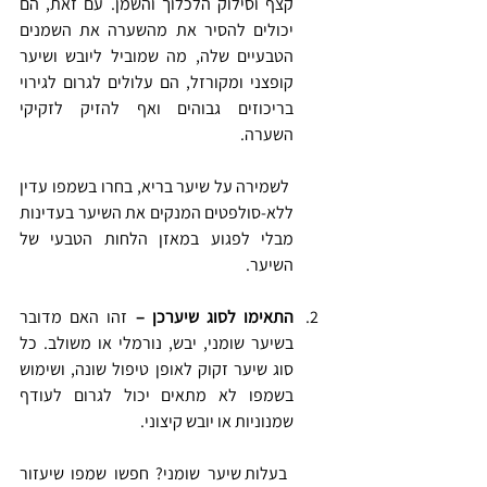
קצף וסילוק הלכלוך והשמן. עם זאת, הם 
יכולים להסיר את מהשערה את השמנים 
הטבעיים שלה, מה שמוביל ליובש ושיער 
קופצני ומקורזל, הם עלולים לגרום לגירוי 
בריכוזים גבוהים ואף להזיק לזקיקי 
השערה.
 לשמירה על שיער בריא, בחרו בשמפו עדין 
ללא-סולפטים המנקים את השיער בעדינות 
מבלי לפגוע במאזן הלחות הטבעי של 
השיער.
התאימו לסוג שיערכן – 
זהו האם מדובר 
בשיער שומני, יבש, נורמלי או משולב. כל 
סוג שיער זקוק לאופן טיפול שונה, ושימוש 
בשמפו לא מתאים יכול לגרום לעודף 
שמנוניות או יובש קיצוני.
 בעלות שיער שומני? חפשו שמפו שיעזור 