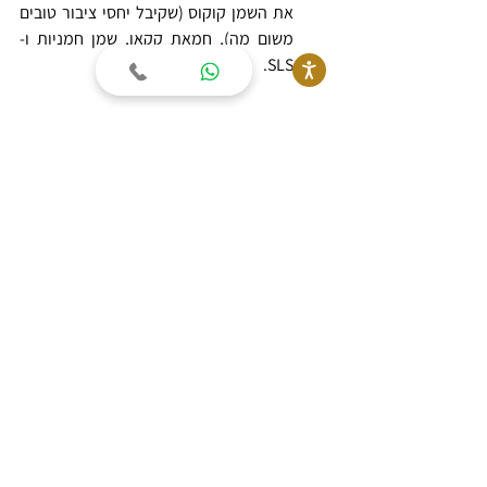
את השמן קוקוס (שקיבל יחסי ציבור טובים 
משום מה), חמאת קקאו, שמן חמניות ו-
SLS.
רמת חומציות מתאימה (pH) –
 חפשו 
תכשירי שיער שקרובים לרמת החומציות 
של שיערכם (4.5-5.5). החומציות עוזרת 
לשמירה על מבנה תקין של שכבות השערה.
 שיער פגום שמטופל בחומרי ניקוי בסיסיים 
(5.5<pH) יכול להתנפח. לפיכך, שמפו 
לשיער פגום צריך להיות מותאם מבחינת 
רמת החומציות. החומרים שמסייעים 
בהתאמת ה-pH החומצי כוללים חומצה 
ציטרית וחומצה לקטית.
ראו גם: 
ויטמינים לשיער
עכשיו אתם מוכנים לרכישת השמפו 