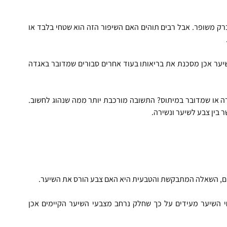
צביעת השיער יכולה לשדרג את מראה השיער ולהעניק לו ברק משופר. אבל רבים תוהים האם השיפור הזה הוא שטחי בלבד או 
הדעות חלוקות לכאן ולכאן. יש אנשים שטוענים שצביעת השיער אכן מסכנת את בריאותו בעוד אחרים סבורים שמדובר באגדה 
אבל מה אומרים המומחים? האם צביעת שיער גורמת לנשירה או שמדובר במיתוס? התשובה מורכבת יותר ממה שנהוג לחשוב. 
 בין צבע לשיער ונשירה.
יים, השאלה המתבקשת והטבעית היא האם צבע הורס את השיער.
 ובכן, מומחי השיער מעידים על כך שחלק נרחב מצבעי השיער הקיימים אכן 