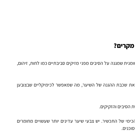
מקרים?
השערות שלנו מורכבות מ-95% חלבונים ומצופות בשכבה שומנית שמגנה על הסיבים מפני מזיקים סביבתיים כמו לחות, זיהום, 
כשמורחים צבע על השיער, נוצרת תגובה כימית ששוחקת את שכבת ההגנה של השיער, מה שמאפשר לכימיקליים שבצובען 
 הסיבים והזקיקים.
עם זאת, המידה שבה הצבע מסוכן לשיער תלויה בהרכב הכימי של התכשיר. יש צבעי שיער עדינים יותר שעשויים מחומרים 
וכנים.