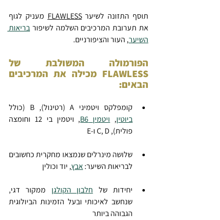
תוסף התזונה לשיער 
FLAWLESS
 מעניק לגוף 
את תערובת המרכיבים השלמה לשיפור 
בריאות 
השיער
,
 העור והציפורניים.
הפורמולה המשולבת של 
FLAWLESS מכילה את המרכיבים 
הבאים:
קומפלקס ויטמיני A (רטינול), B (כולל 
ביוטין
, 
ויטמין B6
, ויטמין בי 12 וחומצה 
פולית), C, D ו-E
שלושה מינרלים שנמצאו מחקרית כחשובים 
לבריאות השיער: 
אבץ
, יוד וכולין
יחידות של 
חלבון הקולגן
 ממקור דגי, 
שנחשב לאיכותי ובעל הזמינות הביולוגית 
הגבוהה ביותר