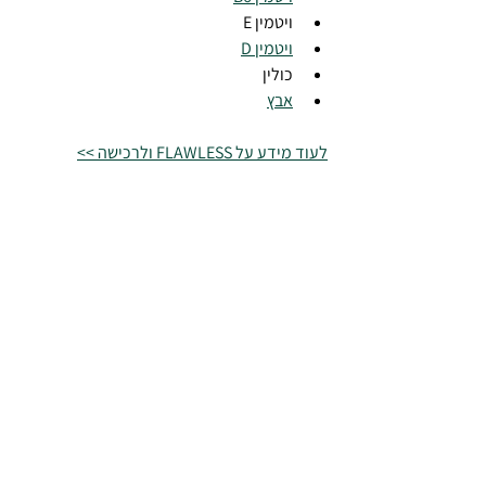
ויטמין E
ויטמין D
כולין
אבץ
לעוד מידע על FLAWLESS ולרכישה >>