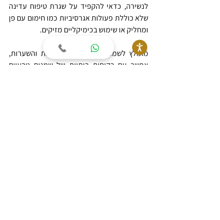
לנשירה, כדאי להקפיד על שגרת טיפוח עדינה 
שלא כוללת פעולות אגרסיביות כמו חימום עם פן 
ומחליק או שימוש בכימיקליים מזיקים.
מומלץ לשמור על היגיינת הקרקפת והשערות, 
אפשר עם רקיחות ביתיות של שמנים טבעיים 
וצמחי מרפא.
נשירת שיער עונתית - שאלות 
ותשובות
שאלה
פירוט
מה זה נשירת שיער 
אובדן שיער מוגבר 
עונתית
שמתרחש במעברי 
העונות
למה זה קורה
שינויים במזג האוויר, 